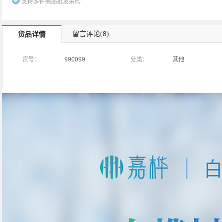
支持多件商品批发采购
8
留言评论(
)
货品详情
货号：
990099
分类：
其他