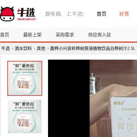
首页
好货
首页
最新上架
采购需求
供应商入驻
牛选
酒水饮料
其他
嘉桦小兴安岭桦树原液植物饮品白桦树汁2.5L
>
>
>