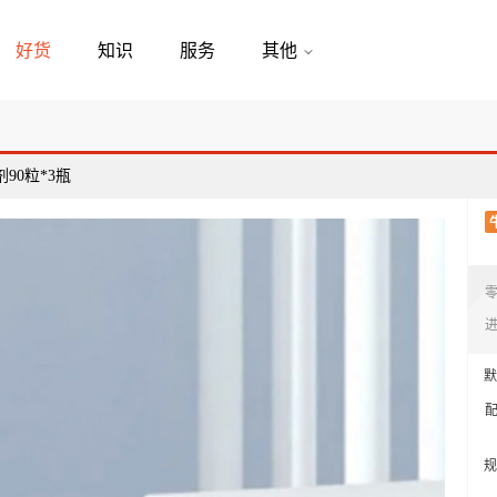
好货
知识
服务
其他
0粒*3瓶
默
规