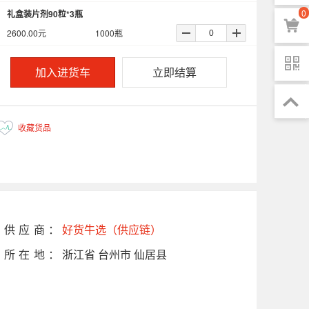
0
礼盒装片剂90粒*3瓶
2600.00
元
1000
瓶
加入进货车
立即结算
收藏货品
已加入
供应商：
好货牛选（供应链）
所在地：
浙江省 台州市 仙居县