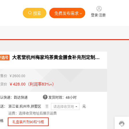
搜索
免费发布需求
登录
/
注册
大茗堂杭州梅家坞茶黄金膳食补充剂定制款
牛选号
礼盒装片剂90粒*3瓶
零售价
￥2600.00
￥428.00
（利润率83%+）
进货价
认快递：韵达快递
发货时效：48小时
配送：
浙江省,杭州市,拱墅区
至
元
请选择收货地
运费：选择收货地址后展示运费
格
礼盒装片剂90粒*3瓶