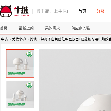
首页
好货
首页
最新上架
采购需求
供应商入驻
牛选
美妆个护
其他
绿鼻子白色蘑菇款驱蚊器+蘑菇款专用电热蚊
>
>
>