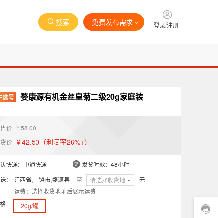
搜索
免费发布需求
登录
/
注册
婺康源有机金丝皇菊二级20g家庭装
牛选号
零售价
￥58.00
￥42.50
（利润率26%+）
进货价
认快递：中通快递
发货时效：48小时
配送：
江西省,上饶市,婺源县
至
元
请选择收货地
运费：选择收货地址后展示运费
格
20g/罐