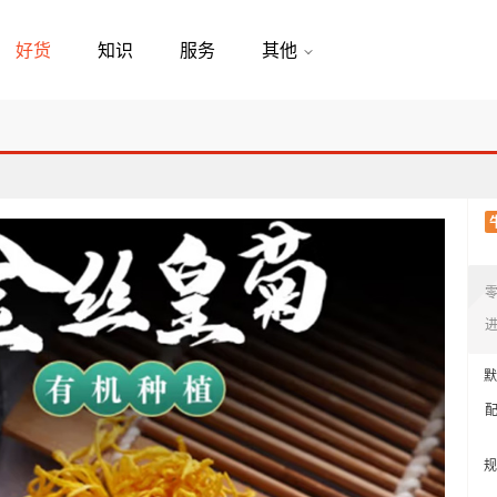
好货
知识
服务
其他
默
规