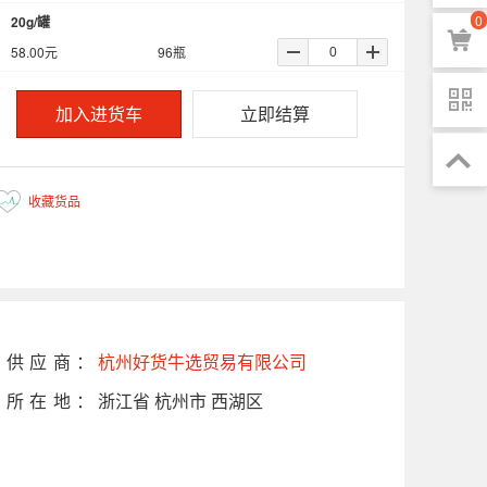
0
20g/罐
58.00
元
96
瓶
加入进货车
立即结算
收藏货品
已加入
供应商：
杭州好货牛选贸易有限公司
所在地：
浙江省 杭州市 西湖区