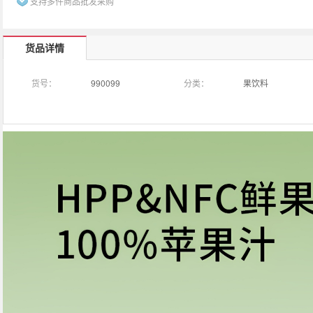
支持多件商品批发采购
货品详情
货号：
990099
分类：
果饮料