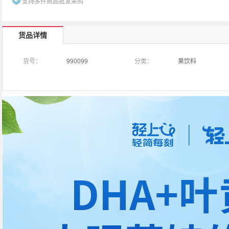
支持多件商品批发采购
货品详情
货号：
990099
分类：
果饮料