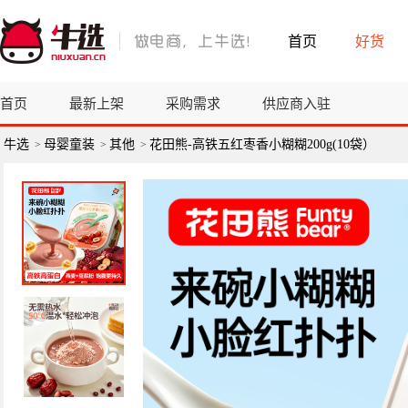
首页
好货
首页
最新上架
采购需求
供应商入驻
牛选
母婴童装
其他
花田熊-高铁五红枣香小糊糊200g(10袋）
>
>
>